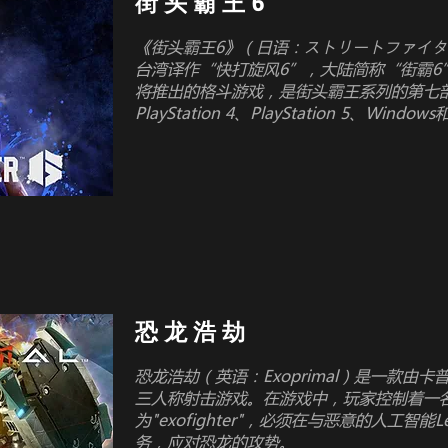
街 头 霸 王 6
《街头霸王6》（日语：ストリートファイター6，英语
台湾译作“快打旋风6”，大陆简称“街霸6
将推出的格斗游戏，是街头霸王系列的第七部主
PlayStation 4、PlayStation 5、Windows
恐 龙 浩 劫
恐龙浩劫（英语：Exoprimal）是一款由卡
三人称射击游戏。在游戏中，玩家控制着一
为"exofighter"，必须在与恶意的人工智能
务，应对恐龙的攻势。