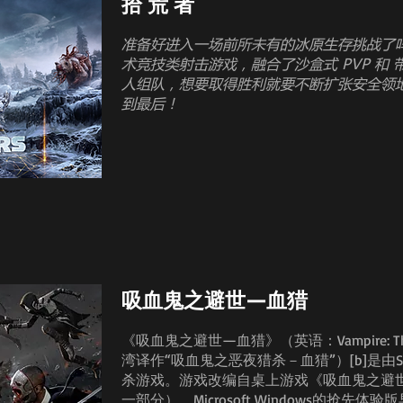
拾 荒 者
准备好进入一场前所未有的冰原生存挑战了吗？Sc
术竞技类射击游戏，融合了沙盒式 PVP 和 
人组队，想要取得胜利就要不断扩张安全领
到最后！
吸血鬼之避世—血猎
《吸血鬼之避世—血猎》（英语：Vampire: The Ma
湾译作“吸血鬼之恶夜猎杀－血猎”）[b]是由S
杀游戏。游戏改编自桌上游戏《吸血鬼之避
一部分）。Microsoft Windows的抢先体