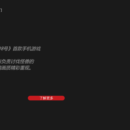
们
《怪兽8号》首款手机游戏
与负责讨伐怪兽的
端画质精彩重现。
了解更多